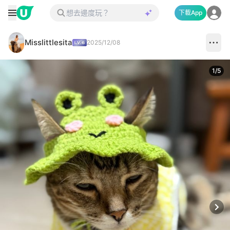
下載App
Misslittlesita
2025/12/08
1
/
5
Next