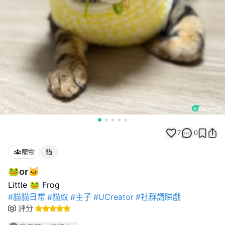
7
0
寵物
貓
🐸or🐱
#貓貓日常
#貓奴
#主子
#UCreator
#社群請睇戲
評分