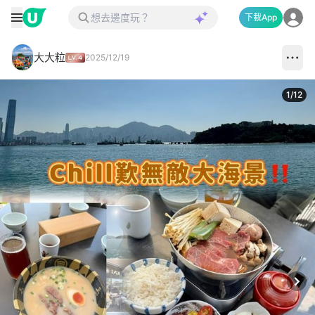
下載App
大大粒
2025/12/19
1
/
12
Next