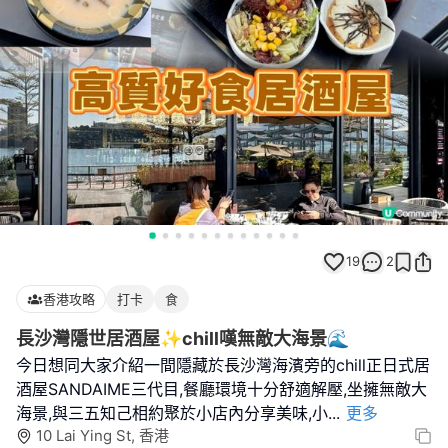
19
2
香港攻略
打卡
食
長沙灣隱世居酒屋✨chill嘆無敵大海景🌊
今日想同大家介紹一間隱藏於長沙灣海濱旁的chill正日式居
酒屋SANDAIME三代目,餐廳環境十分舒適解壓,坐擁無敵大
海景,與三五知己相約聚於小店內分享美味,小
...
更多
10 Lai Ying St, 香港