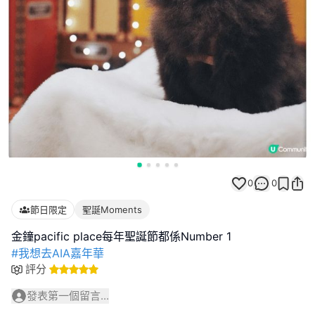
0
0
節日限定
聖誕Moments
#我想去AIA嘉年華
評分
發表第一個留言...