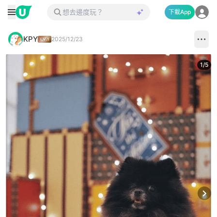
下載App
KPY
2025/12/23
1
/
5
Next