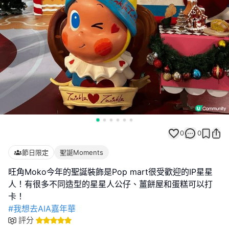
0
0
節日限定
聖誕Moments
旺角Moko今年的聖誕裝飾是Pop mart很受歡迎的IP星星
人！有很多不同造型的星星人公仔、薑餅屋和蛋糕可以打
#我想去AIA嘉年華
評分