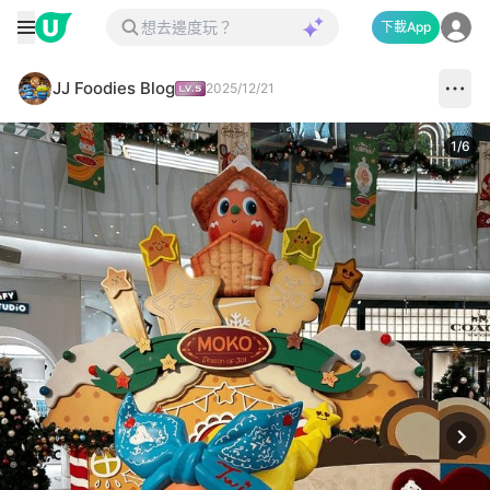
下載App
JJ Foodies Blog
2025/12/21
1
/
6
Next