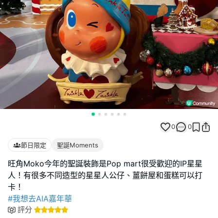
0
0
節日限定
聖誕Moments
旺角Moko今年的聖誕裝飾是Pop mart很受歡迎的IP星星
人！有很多不同造型的星星人公仔、薑餅屋和蛋糕可以打
#我想去AIA嘉年華
評分