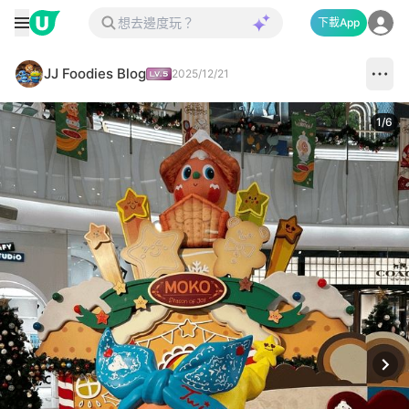
下載App
JJ Foodies Blog
2025/12/21
1
/
6
Next