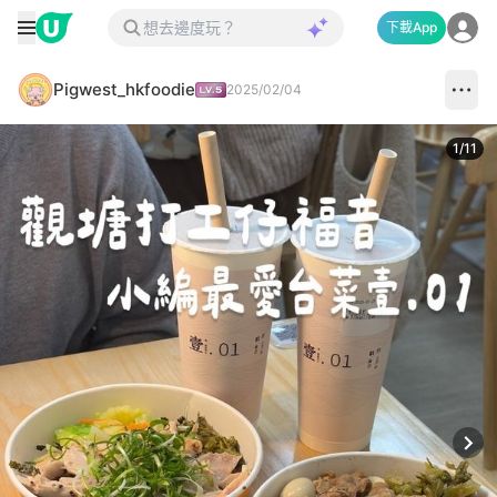
下載App
Pigwest_hkfoodie
2025/02/04
1
/
11
Next