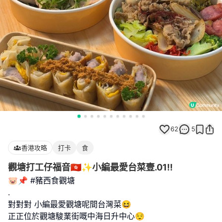
62
5
香港攻略
打卡
食
觀塘打工仔福音🇭🇰✨小編最愛台菜壹.01‼️
🐷📌 #豬西食觀塘
.
對對對 小編最愛觀塘呢間台灣菜😆
正正位於觀塘駿業街嘅中海日升中心😌