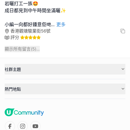
岩曬打工一族🤩
成日都見到中午時間坐滿曬✨
小編一向都好鍾意佢哋
...
更多
香港觀塘駿業街56號
評分
顯示所有留言(
5
)...
社群主題
熱門地點