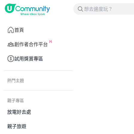
首頁
創作者合作平台
試用獎賞專區
熱門主題
親子專區
放電好去處
親子旅遊