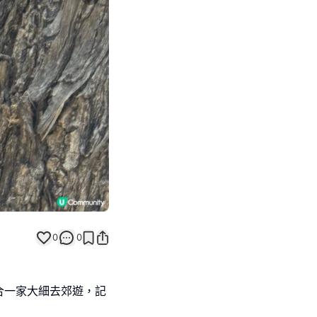
Next slide
0
0
合一家大細去郊遊，記