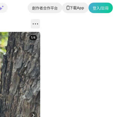
下載App
創作者合作平台
登入/註冊
1
/
4