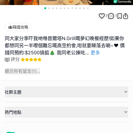
7
1
韓國攻略
同大家分享吓我哋喺首爾塔N.Grill嘅夢幻晚餐經歷!如果你
都想同另一半嚟個難忘嘅高空約會,咁就要睇落去喇~❤️ 價
錢同預約:$2500搞掂🎄 我同老公揀咗
...
更多
評分
顯示所有留言(
1
)...
社群主題
熱門地點