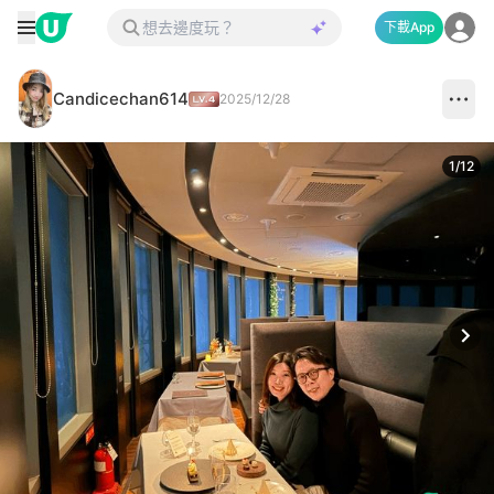
下載App
Candicechan614
2025/12/28
1
/
12
Next