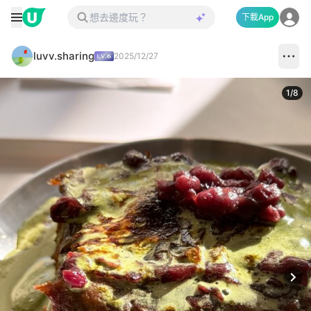
下載App
luvv.sharing
2025/12/27
1
/
8
Next