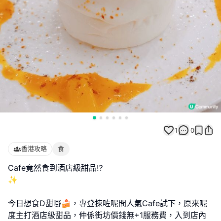
1
0
香港攻略
食
Cafe竟然食到酒店級甜品⁉️
✨
今日想食D甜嘢🍰，專登揀咗呢間人氣Cafe試下，原來呢
度主打酒店級甜品，仲係街坊價錢無+1服務費，入到店內