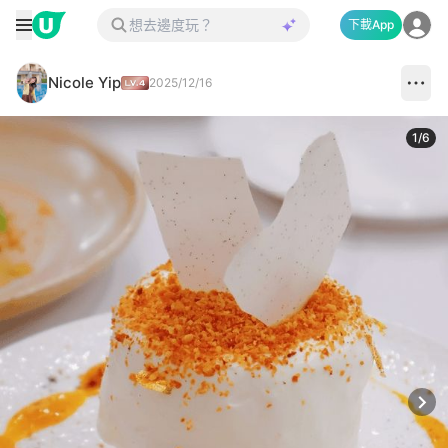
下載App
Nicole Yip
2025/12/16
1
/
6
Next