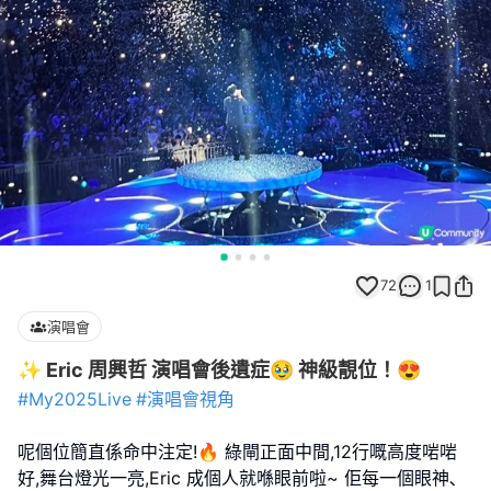
72
1
演唱會
✨ Eric 周興哲 演唱會後遺症🥹 神級靚位！😍
#My2025Live
#演唱會視角
呢個位簡直係命中注定!🔥 綠閘正面中間,12行嘅高度啱啱
好,舞台燈光一亮,Eric 成個人就喺眼前啦~ 佢每一個眼神､