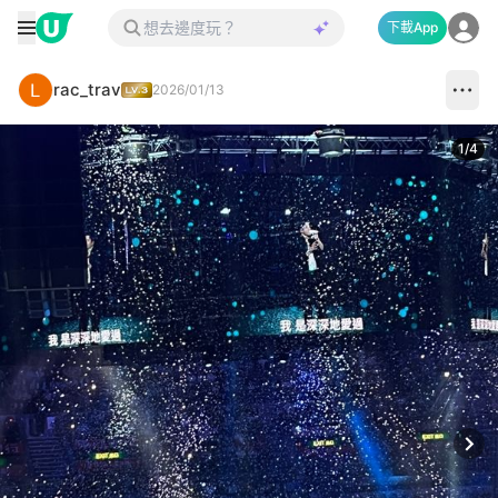
下載App
rac_trav
2026/01/13
1
/
4
Next