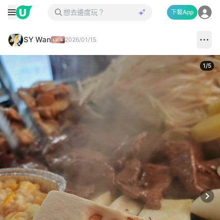
下載App
SY Wan
2026/01/15
1
/
5
Next