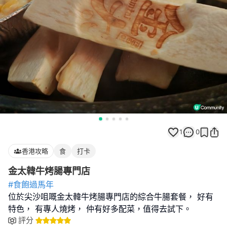
1
0
香港攻略
食
打卡
金太韓牛烤腸專門店
#食飽過馬年
位於尖沙咀嘅金太韓牛烤腸專門店的綜合牛腸套餐， 好有
特色， 有專人燒烤， 仲有好多配菜，值得去試下。
評分