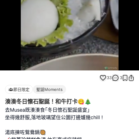
Loaded
:
Unmute
100.00%
33
3
節日限定
聖誕Moments
湊湊冬日懷石聖誕！和牛打卡😋🎄
去Musea既湊湊食｢冬日懷石聖誕盛宴｣
坐得幾舒服,落地玻璃望住公圜打邊爐幾chill !
湯底揀咗鴛鴦鍋🥘