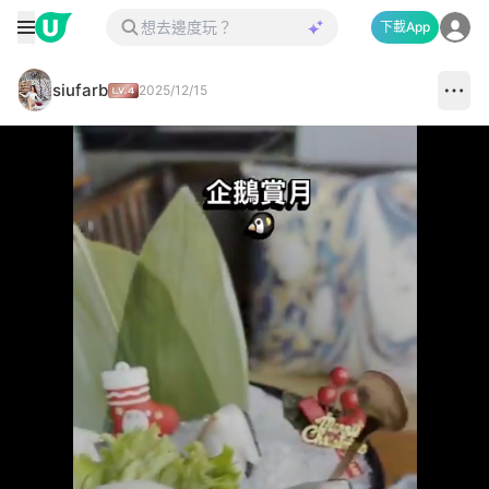
下載App
siufarb
2025/12/15