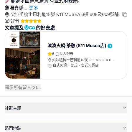
🥢龍躉珍菌鮮魚湯,仲有臺式麻辣鍋｡
魚湯真係
...
更多
尖沙咀梳士巴利道18號 K11 MUSEA 6樓 608及609號舖
評分
文章提及
的好去處
湊湊火鍋‧茶憩 (K11 Musea店)
5
6
人想去
尖沙咀梳士巴利道18號 K11 MUSEA 6樓
608及609號舖
台式火鍋、台式、台式火鍋店
顯示所有留言(
3
)...
社群主題
熱門地點