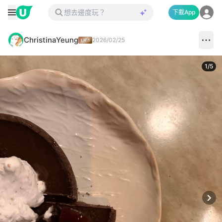
下載App
ChristinaYeung
2026/02/25
1
/
5
Next