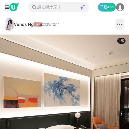
下載App
Venus Ng
2025/12/11
1
/
5
Next