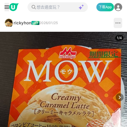
下載App
rickyhon
2026/01/25
1
/
4
Next