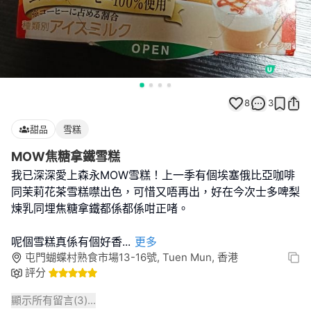
8
3
甜品
雪糕
MOW焦糖拿鐵雪糕
我已深深愛上森永MOW雪糕！上一季有個埃塞俄比亞咖啡
同茉莉花茶雪糕噤出色，可惜又唔再出，好在今次士多啤梨
煉乳同埋焦糖拿鐵都係都係咁正啫。
呢個雪糕真係有個好香
...
更多
屯門蝴蝶村熟食市場13-16號, Tuen Mun, 香港
評分
顯示所有留言(
3
)...