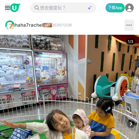
下載App
haha7rachel
2025/12/26
1
/
3
Next