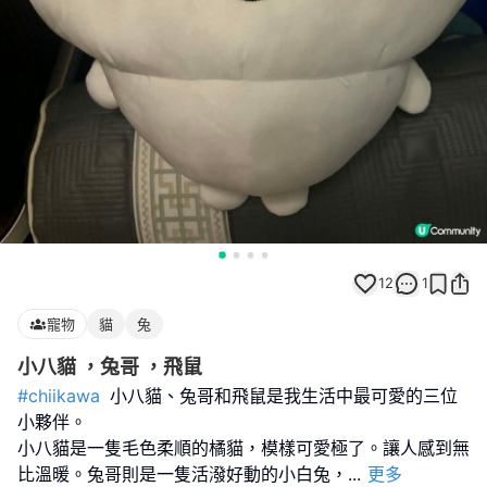
12
1
寵物
貓
兔
小八貓 ，兔哥 ，飛鼠
#chiikawa
小八貓、兔哥和飛鼠是我生活中最可愛的三位
小夥伴。
小八貓是一隻毛色柔順的橘貓，模樣可愛極了。讓人感到無
比溫暖。兔哥則是一隻活潑好動的小白兔，
...
更多