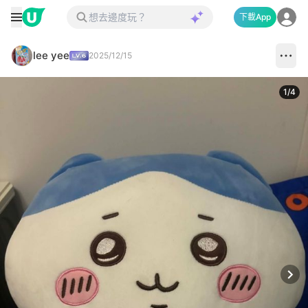
下載App
lee yee
2025/12/15
1
/
4
Next