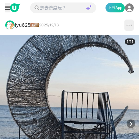
下載App
lyu625
2025/12/13
1
/
11
Next