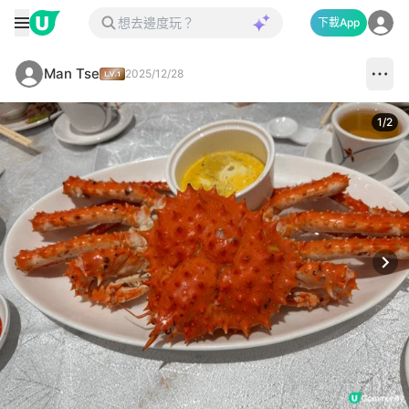
下載App
Man Tse
2025/12/28
1
/
2
Next