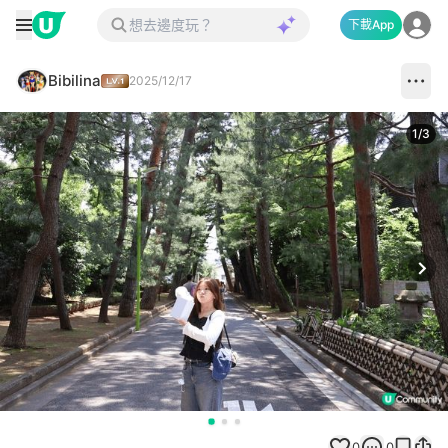
下載App
Bibilina
2025/12/17
1
/
3
Next
0
0