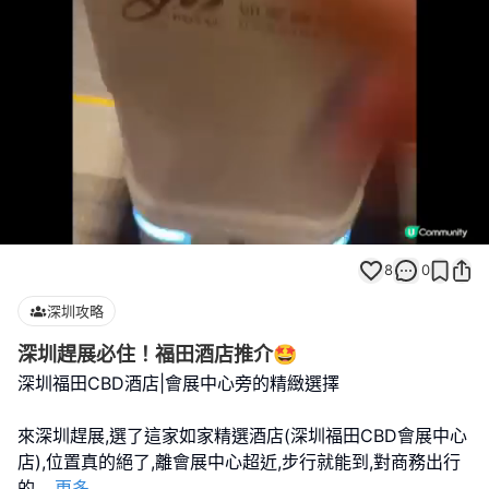
Loaded
:
Unmute
100.00%
8
0
深圳攻略
深圳趕展必住！福田酒店推介🤩
深圳福田CBD酒店|會展中心旁的精緻選擇
來深圳趕展,選了這家如家精選酒店(深圳福田CBD會展中心
店),位置真的絕了,離會展中心超近,步行就能到,對商務出行
的
...
更多