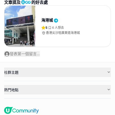
文章提及
的好去處
海港城
5
6
人想去
香港尖沙咀廣東道海港城
發表第一個留言...
社群主題
熱門地點