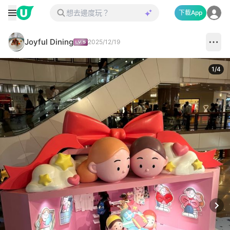
下載App
Joyful Dining
2025/12/19
1
/
4
Next