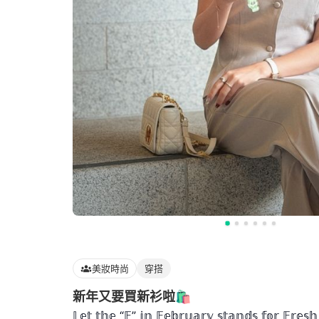
美妝時尚
穿搭
新年又要買新衫啦🛍️
𝕃𝕖𝕥 𝕥𝕙𝕖 “𝔽” 𝕚𝕟 𝔽𝕖𝕓𝕣𝕦𝕒𝕣𝕪 𝕤𝕥𝕒𝕟𝕕𝕤 𝕗𝕠𝕣 𝔽𝕣𝕖𝕤𝕙 