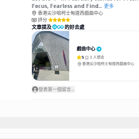
𝔽𝕠𝕔𝕦𝕤, 𝔽𝕖𝕒𝕣𝕝𝕖𝕤𝕤 𝕒𝕟𝕕 𝔽𝕚𝕟𝕕
...
更多
香港尖沙咀柯士甸道西戲曲中心
評分
文章提及
的好去處
戲曲中心
5
3
人想去
香港尖沙咀柯士甸道西戲曲中心
發表第一個留言...