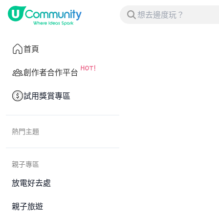
首頁
創作者合作平台
試用獎賞專區
熱門主題
親子專區
放電好去處
親子旅遊