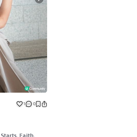
Next slide
1
0
𝕊𝕥𝕒𝕣𝕥𝕤, 𝔽𝕒𝕚𝕥𝕙,