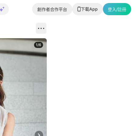
下載App
創作者合作平台
登入/註冊
1
/
6