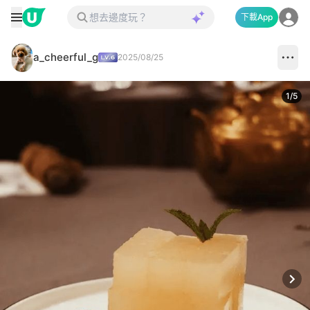
下載App
a_cheerful_g
2025/08/25
1
/
5
Next