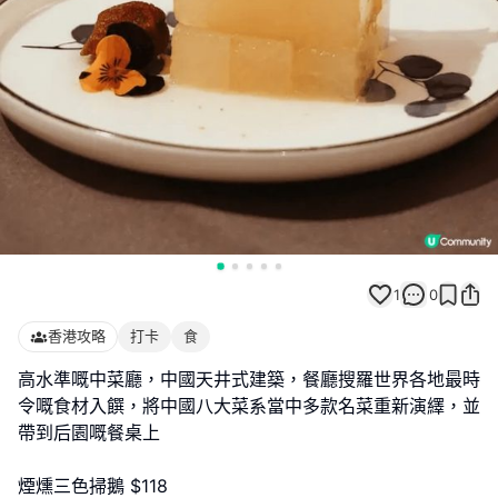
1
0
香港攻略
打卡
食
高水準嘅中菜廳，中國天井式建築，餐廳搜羅世界各地最時
令嘅食材入饌，將中國八大菜系當中多款名菜重新演繹，並
帶到后園嘅餐桌上
煙燻三色掃鵝 $118