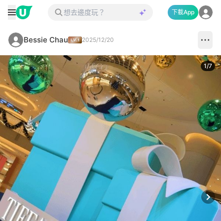
下載App
Bessie Chau
2025/12/20
1
/
7
Next