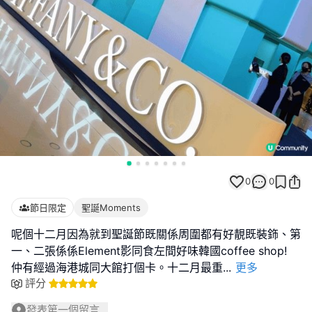
0
0
節日限定
聖誕Moments
呢個十二月因為就到聖誕節既關係周圍都有好靚既裝鉓、第
一、二張係係Element影同食左間好味韓國coffee shop!
仲有經過海港城同大館打個卡。十二月最重
...
更多
評分
發表第一個留言...