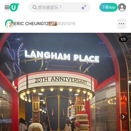
下載App
ERIC CHEUNG12
2025/12/16
1
/
3
Next