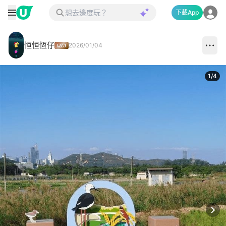
下載App
恒恒恆仔
2026/01/04
1
/
4
Next