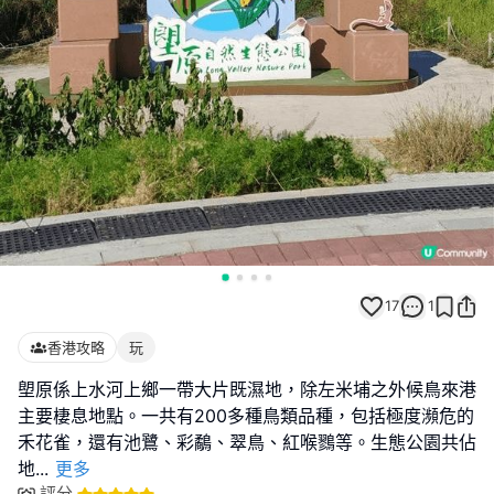
17
1
香港攻略
玩
塱原係上水河上鄉一帶大片既濕地，除左米埔之外候鳥來港
主要棲息地點。一共有200多種鳥類品種，包括極度瀕危的
禾花雀，還有池鷺、彩鷸、翠鳥、紅喉鷚等。生態公園共佔
地
...
更多
評分