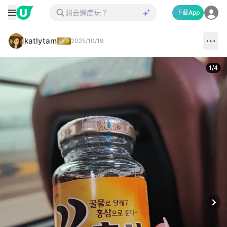
下載App
katlytam
2025/10/19
1
/
4
Next