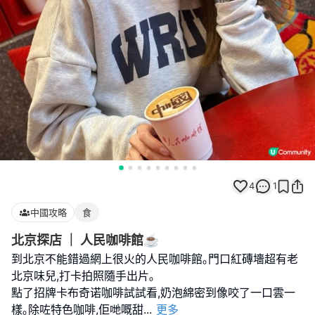
4
1
中國攻略
食
北京探店 ｜ 人民咖啡館☕️
到北京不能錯過網上很火的人民咖啡館｡門口紅磚墻超有老
北京味兒,打卡拍照隨手出片｡
點了招牌卡布奇诺咖啡試試看,奶泡綿密到像咬了一口雲一
樣｡除咗特色咖啡,佢哋嘅甜
...
更多