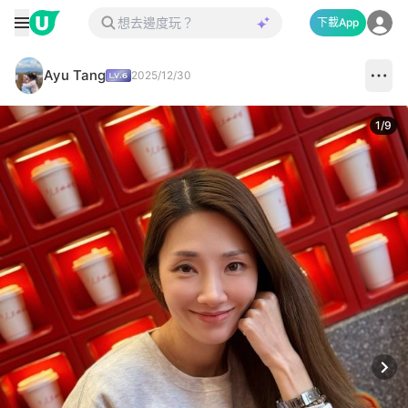
下載App
Ayu Tang
2025/12/30
1
/
9
Next