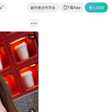
下載App
創作者合作平台
登入/註冊
1
/
9