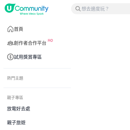
首頁
創作者合作平台
試用獎賞專區
熱門主題
親子專區
放電好去處
親子旅遊