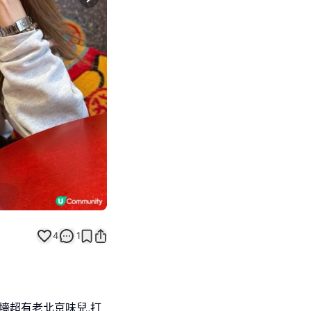
Next slide
4
1
墻超有老北京味兒,打