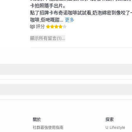
卡拍照隨手出片｡
點了招牌卡布奇诺咖啡試試看,奶泡綿密到像咬了
咖啡,佢哋嘅甜
...
更多
評分
顯示所有留言(
1
)...
關於
探索
社群最強使用指南
U Lifestyle