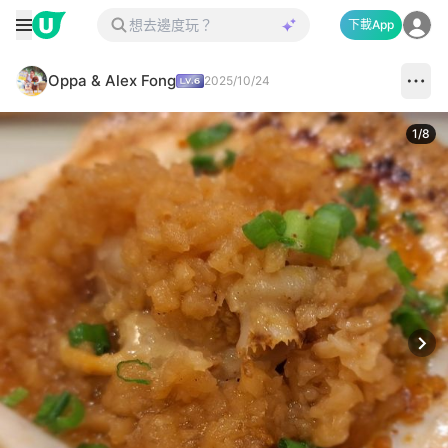
下載App
Oppa & Alex Fong
2025/10/24
1
/
8
Next