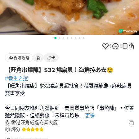
5
0
香港攻略
食
打卡
【旺角串燒陣】$32 燒扇貝！海鮮控必去🤤
#養生之選
【旺角串燒店】$32燒扇貝超抵食！蒜蓉燒鮑魚+麻辣扇貝
雙重享受
今日同朋友喺旺角發掘到一間高質串燒店「串燒陣」，位置
雖然隱蔽，但絕對係「禾稈冚珍珠
...
更多
香港旺角威達商業大廈
評分