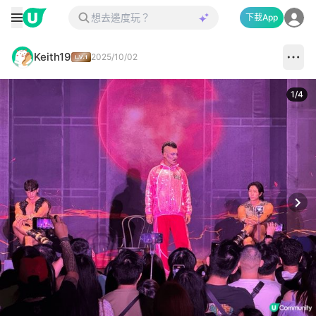
下載App
Keith19
2025/10/02
1
/
4
Next