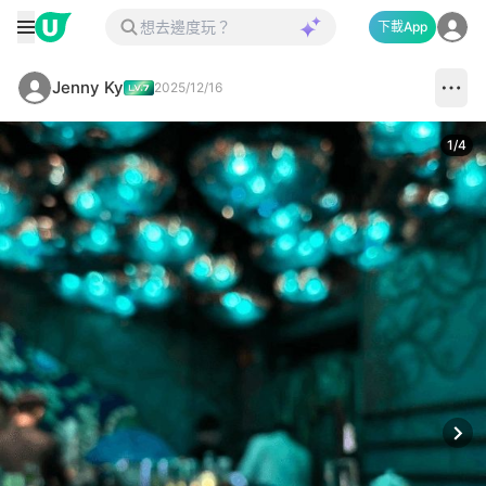
下載App
Jenny Ky
2025/12/16
1
/
4
Next