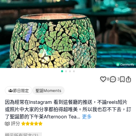
8
3
節日限定
聖誕Moments
因為經常在Instagram 看到這餐廳的推送，不論reels短片
或照片中大家的分享都拍得超唯美。所以我也忍不下去，訂
了聖誕節的下午茶Afternoon Tea
...
更多
評分
顯示所有留言(
3
)...