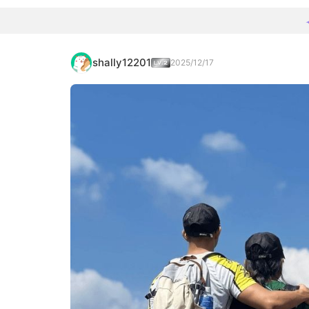
shally12201
2025/12/17