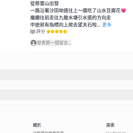
從慈雲山出發
一路沿著沙田坳道往上～還吃了山水豆腐花💗
繼續往前走往九龍水塘引水道的方向走
中途就有指標向上爬去望夫石啦
...
更多
評分
發表第一個留言...
關於
探索
社群最強使用指南
U Lifestyle