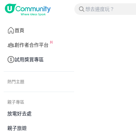
首頁
創作者合作平台
試用獎賞專區
熱門主題
親子專區
放電好去處
親子旅遊