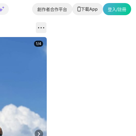
下載App
創作者合作平台
登入/註冊
1
/
4