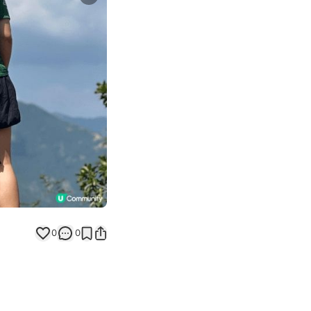
Next slide
0
0