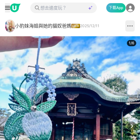
下載App
小豹妹海姐與她的貓奴爸媽
2025/12/11
1
/
6
Next