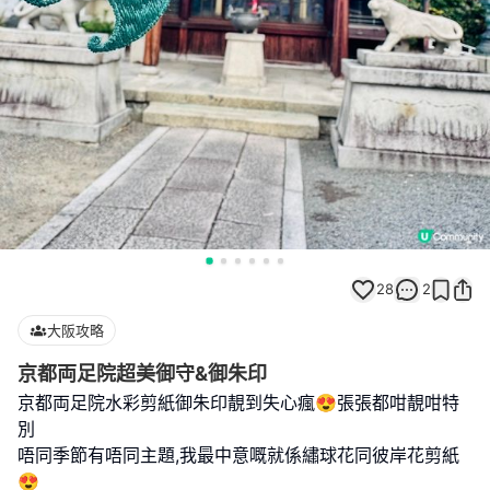
28
2
大阪攻略
京都両足院超美御守&御朱印
京都両足院水彩剪紙御朱印靚到失心瘋😍張張都咁靚咁特
別
唔同季節有唔同主題,我最中意嘅就係繡球花同彼岸花剪紙
😍