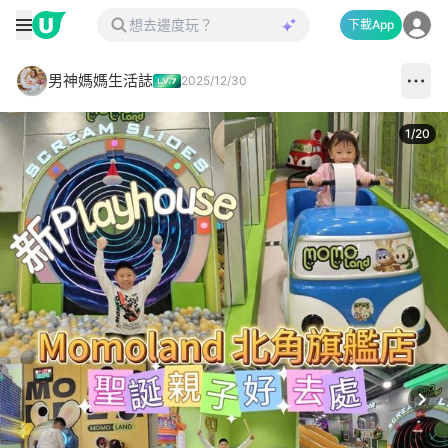
下載App
男神媽媽生活誌
2025/12/30
1
/
20
Next