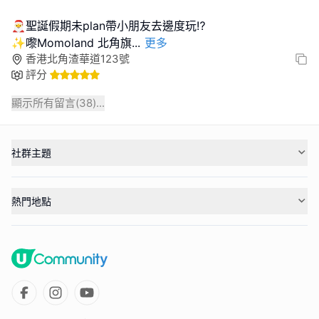
🎅聖誕假期未plan帶小朋友去邊度玩⁉️
✨️嚟Momoland 北角旗
...
更多
香港北角渣華道123號
評分
顯示所有留言(
38
)...
社群主題
熱門地點