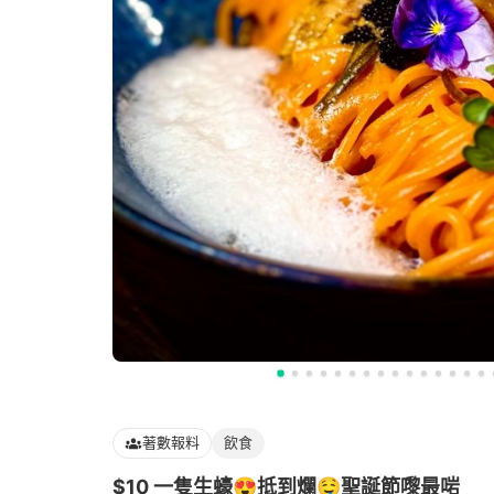
著數報料
飲食
$10 一隻生蠔😍抵到爛🤤聖誕節嚟最啱