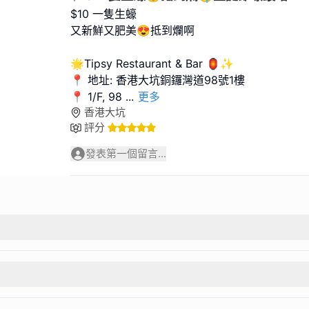
$10 一隻生蠔
又新鮮又肥美😍抵到爛啊
🌟Tipsy Restaurant & Bar 🏮✨
📍 地址: 香港大坑銅鑼灣道98號1樓
📍 1/F, 98
...
更多
香港大坑
評分
發表第一個留言...