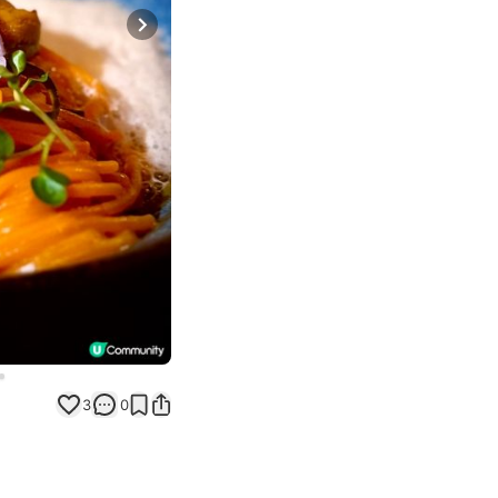
Next slide
3
0