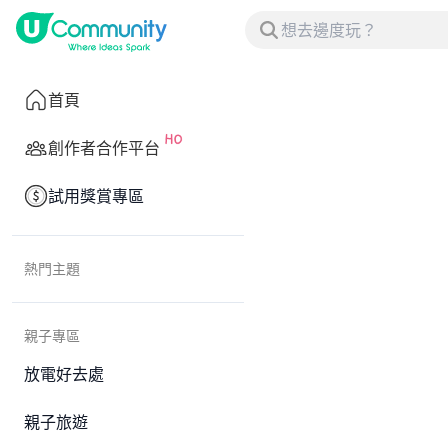
首頁
創作者合作平台
試用獎賞專區
熱門主題
親子專區
放電好去處
親子旅遊