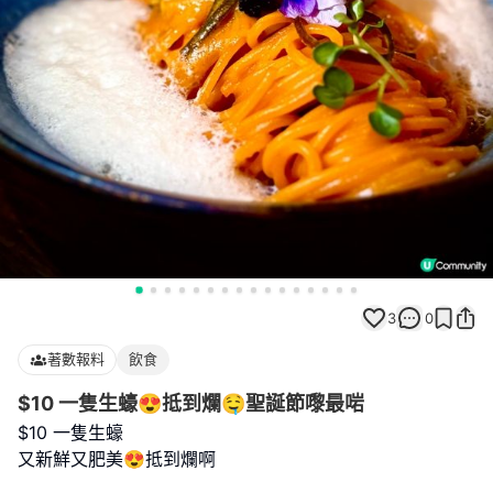
3
0
著數報料
飲食
$10 一隻生蠔😍抵到爛🤤聖誕節嚟最啱
$10 一隻生蠔
又新鮮又肥美😍抵到爛啊