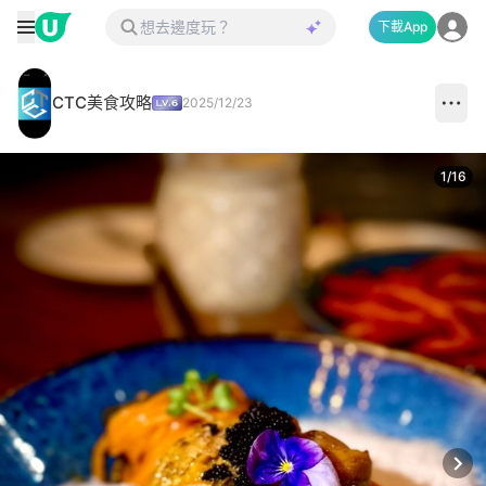
下載App
CTC美食攻略
2025/12/23
1
/
16
Next