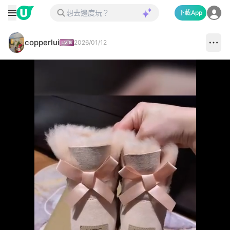
下載App
copperlui
2026/01/12