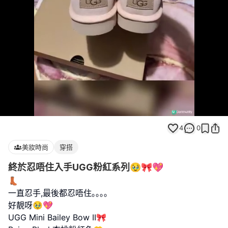
Loaded
:
Unmute
100.00%
4
0
美妝時尚
穿搭
終於忍唔住入手UGG粉紅系列🥹🎀💖
👢
一直忍手,最後都忍唔住｡｡｡｡
好靚呀🥹💖
UGG Mini Bailey Bow II🎀