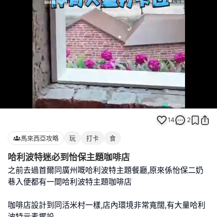
Loaded
:
Unmute
100.00%
14
2
馬來西亞攻略
玩
打卡
食
哈利波特迷必到怡保主題咖啡店
之前去過首爾同廣州嘅哈利波特主題餐廳,原來係怡保二奶
巷入便都有一間哈利波特主題咖啡店
咖啡店設計到同活米村一樣,店內環境非常寬闊,有大量哈利
波特元素擺設