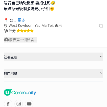
唔肯自己响鞦韆影,要抱住影🤣
最鍾意最後嗰張陽光小子相🌞
📍 @
...
更多
West Kowloon, Yau Ma Tei, 香港
評分
發表第一個留言...
社群主題
熱門地點