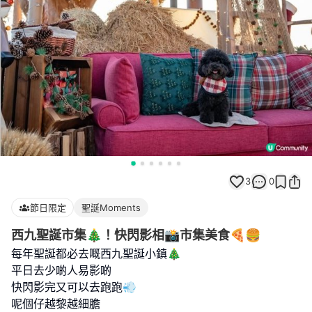
3
0
節日限定
聖誕Moments
西九聖誕市集🎄！快閃影相📸市集美食🍕🍔
每年聖誕都必去嘅西九聖誕小鎮🎄
平日去少啲人易影啲
快閃影完又可以去跑跑💨
呢個仔越黎越細膽