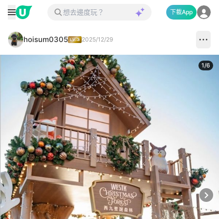
下載App
hoisum0305
2025/12/29
1
/
6
Next