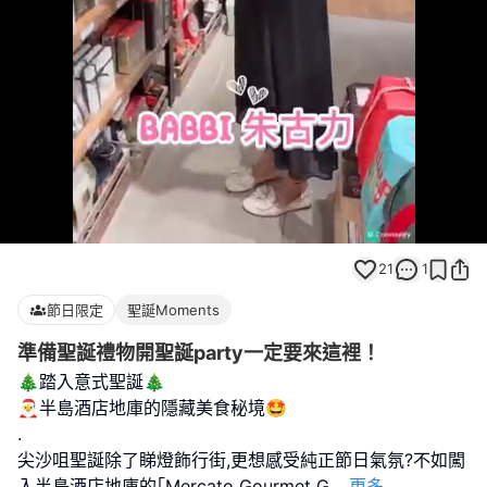
Loaded
:
Unmute
100.00%
21
1
節日限定
聖誕Moments
準備聖誕禮物開聖誕party一定要來這裡！
🎄踏入意式聖誕🎄
🎅半島酒店地庫的隱藏美食秘境🤩
.
尖沙咀聖誕除了睇燈飾行街,更想感受純正節日氣氛?不如闖
入半島酒店地庫的｢Mercato Gourmet G
...
更多