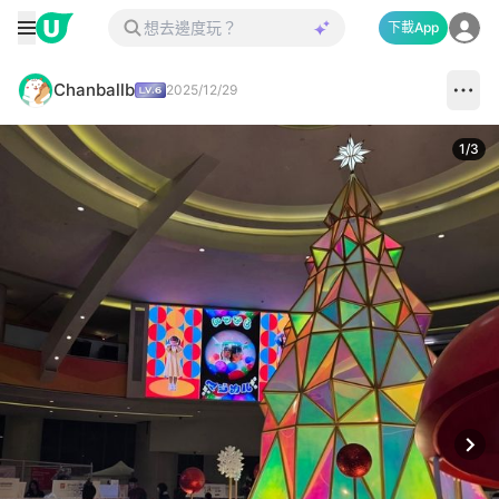
下載App
Chanballb
2025/12/29
1
/
3
Next