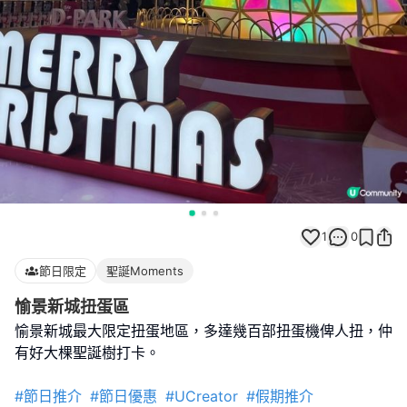
1
0
節日限定
聖誕Moments
愉景新城扭蛋區
愉景新城最大限定扭蛋地區，多達幾百部扭蛋機俾人扭，仲
有好大棵聖誕樹打卡。
#節日推介
#節日優惠
#UCreator
#假期推介