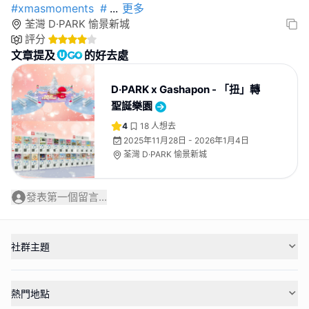
#xmasmoments
#
...
更多
荃灣 D·PARK 愉景新城
評分
文章提及
的好去處
D‧PARK x Gashapon - 「扭」轉
聖誕樂園
4
18
人想去
2025年11月28日 - 2026年1月4日
荃灣 D·PARK 愉景新城
發表第一個留言...
社群主題
熱門地點