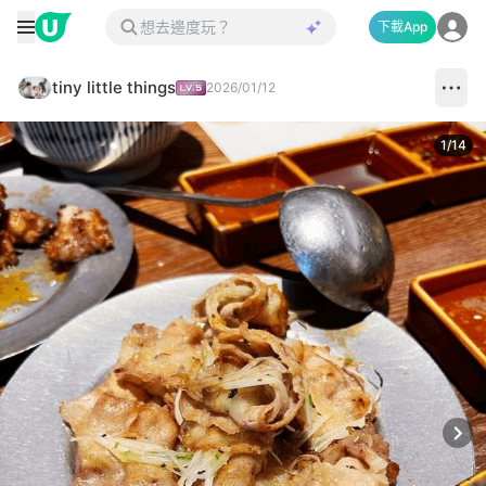
下載App
tiny little things
2026/01/12
1
/
14
Next