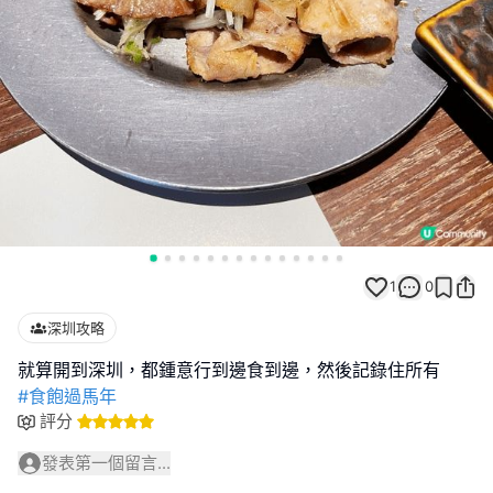
1
0
深圳攻略
#食飽過馬年
評分
發表第一個留言...