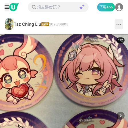
下載App
Tsz Ching Liu
2026/06/03
1
/
2
Next