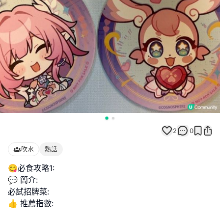
2
0
吹水
熱話
😋必食攻略1:
💬 簡介:
必試招牌菜:
👍 推薦指數: