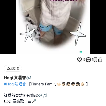
Loaded
:
Unmute
100.00%
16
1
演唱會
Hogi演唱會🎶
#Hogi演唱會
【Fingers Family🖐🏻👨🏻👩🏻👦🏻👧🏻👶🏻 】
訓覺前突然間歌癮起🎶🎵
𝐇𝐨𝐠𝐢 要高歌一曲🎤