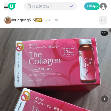
下載App
leungting515
2025/10/18
1
/
3
Next