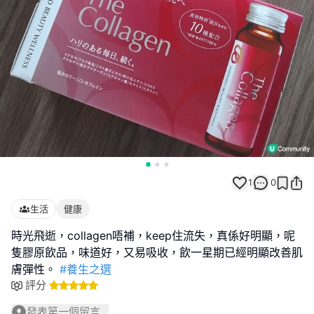
1
0
生活
健康
時光飛逝，collagen唔補，keep住流失，真係好明顯，呢
隻膠原飲品，味道好，又易吸收，飲一星期已經明顯改善肌
膚彈性。
#養生之選
評分
發表第一個留言...