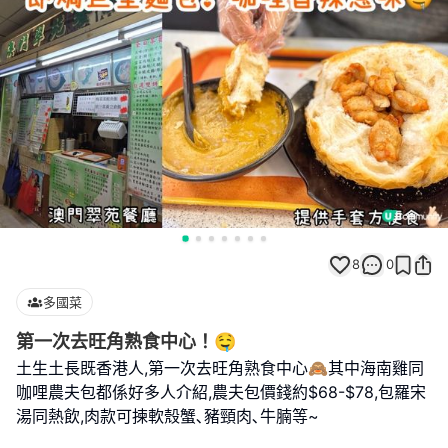
8
0
多國菜
第一次去旺角熟食中心！🤤
土生土長既香港人,第一次去旺角熟食中心🙈其中海南雞同
咖哩農夫包都係好多人介紹,農夫包價錢約$68-$78,包羅宋
湯同熱飲,肉款可揀軟殼蟹､豬頸肉､牛腩等~