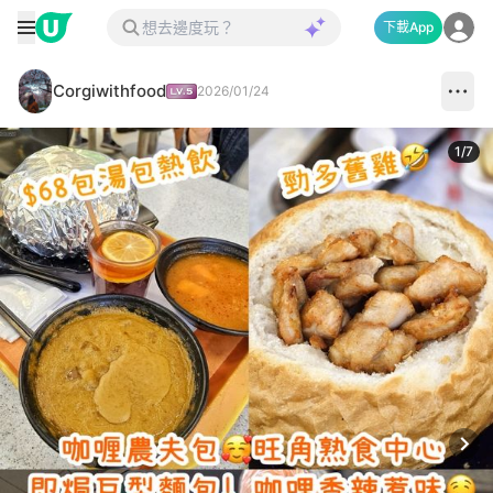
下載App
Corgiwithfood
2026/01/24
1
/
7
Next