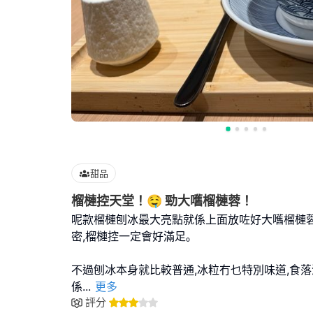
甜品
榴槤控天堂！🤤 勁大嚿榴槤蓉！
呢款榴槤刨冰最大亮點就係上面放咗好大嚿榴槤蓉
密,榴槤控一定會好滿足｡
不過刨冰本身就比較普通,冰粒冇乜特別味道,食落
係
...
更多
評分