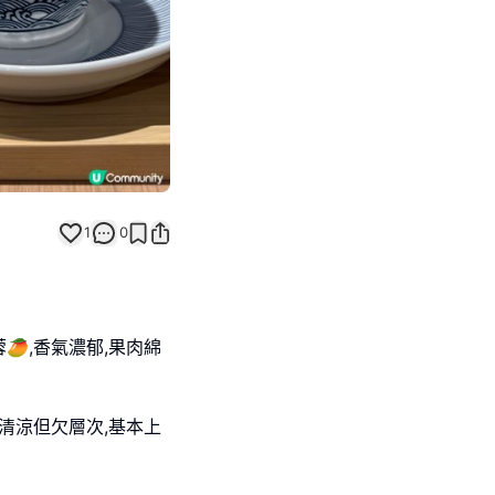
1
0
,香氣濃郁,果肉綿
清涼但欠層次,基本上