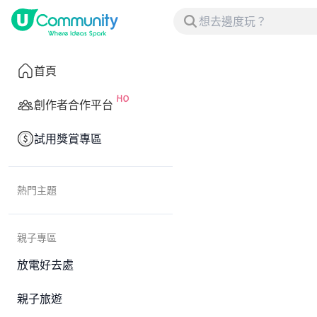
首頁
創作者合作平台
試用獎賞專區
熱門主題
親子專區
放電好去處
親子旅遊